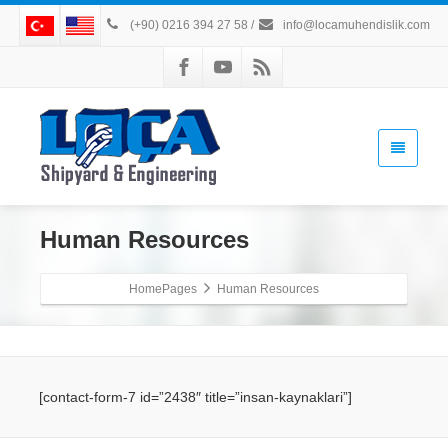
(+90) 0216 394 27 58
/
info@locamuhendislik.com
Human Resources
HomePages
Human Resources
[contact-form-7 id=”2438″ title=”insan-kaynaklari”]