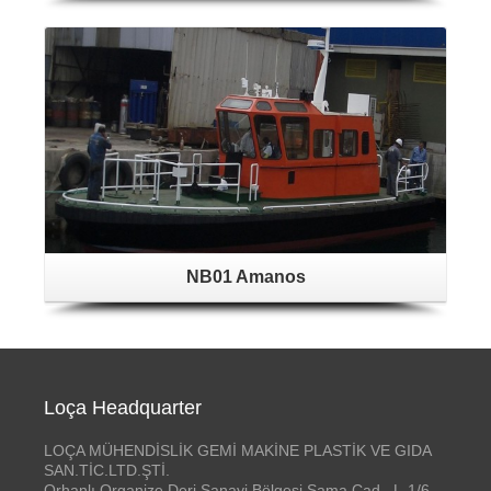
NB01 Amanos
Loça Headquarter
LOÇA MÜHENDİSLİK GEMİ MAKİNE PLASTİK VE GIDA
SAN.TİC.LTD.ŞTİ.
Orhanlı Organize Deri Sanayi Bölgesi Sama Cad. L-1/6