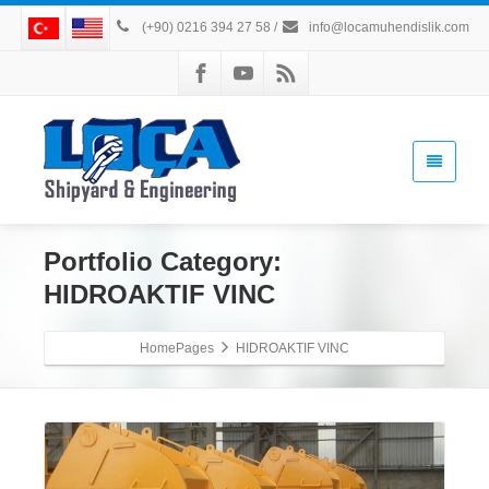
(+90) 0216 394 27 58
/
info@locamuhendislik.com
Portfolio Category:
HIDROAKTIF VINC
HomePages
HIDROAKTIF VINC