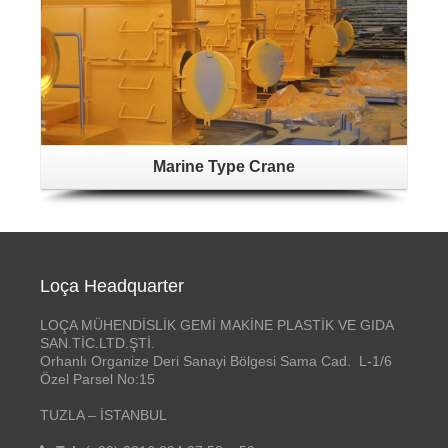
Marine Type Crane
Loça Headquarter
LOÇA MÜHENDİSLİK GEMİ MAKİNE PLASTİK VE GIDA
SAN.TİC.LTD.ŞTİ.
Orhanlı Organize Deri Sanayi Bölgesi Sama Cad. L-1/6
Özel Parsel No:15
TUZLA – İSTANBUL