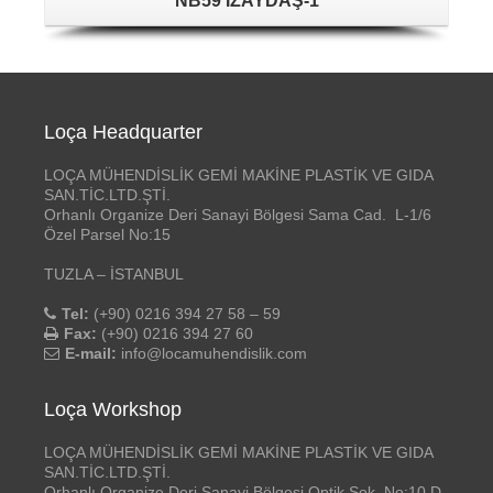
NB59 İZAYDAŞ-1
Loça Headquarter
LOÇA MÜHENDİSLİK GEMİ MAKİNE PLASTİK VE GIDA
SAN.TİC.LTD.ŞTİ.
Orhanlı Organize Deri Sanayi Bölgesi Sama Cad. L-1/6
Özel Parsel No:15
TUZLA – İSTANBUL
Tel:
(+90) 0216 394 27 58 – 59
Fax:
(+90) 0216 394 27 60
E-mail:
info@locamuhendislik.com
Loça Workshop
LOÇA MÜHENDİSLİK GEMİ MAKİNE PLASTİK VE GIDA
SAN.TİC.LTD.ŞTİ.
Orhanlı Organize Deri Sanayi Bölgesi Optik Sok. No:10 D-