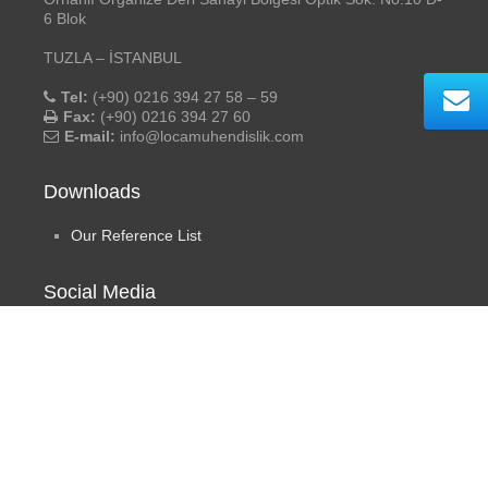
6 Blok
TUZLA – İSTANBUL
Tel:
(+90) 0216 394 27 58 – 59
Fax:
(+90) 0216 394 27 60
E-mail:
info@locamuhendislik.com
Downloads
Our Reference List
Social Media
Loça Engineering
- ©2019 All rights reserved. | Design by