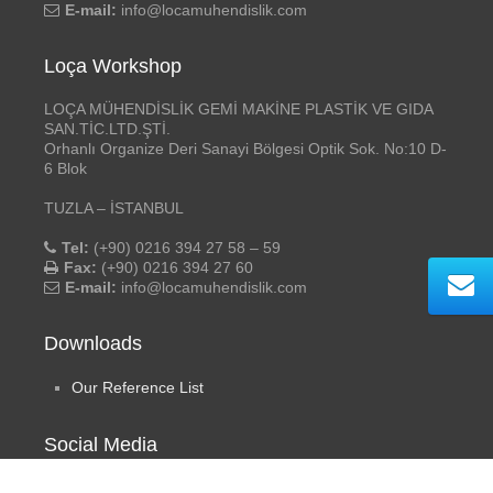
E-mail:
info@locamuhendislik.com
Loça Workshop
LOÇA MÜHENDİSLİK GEMİ MAKİNE PLASTİK VE GIDA
SAN.TİC.LTD.ŞTİ.
Orhanlı Organize Deri Sanayi Bölgesi Optik Sok. No:10 D-
6 Blok
TUZLA – İSTANBUL
Tel:
(+90) 0216 394 27 58 – 59
Fax:
(+90) 0216 394 27 60
E-mail:
info@locamuhendislik.com
Downloads
Our Reference List
Social Media