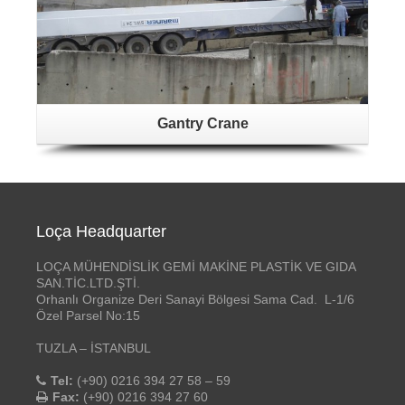
Gantry Crane
Loça Headquarter
LOÇA MÜHENDİSLİK GEMİ MAKİNE PLASTİK VE GIDA
SAN.TİC.LTD.ŞTİ.
Orhanlı Organize Deri Sanayi Bölgesi Sama Cad. L-1/6
Özel Parsel No:15
TUZLA – İSTANBUL
Tel:
(+90) 0216 394 27 58 – 59
Fax:
(+90) 0216 394 27 60