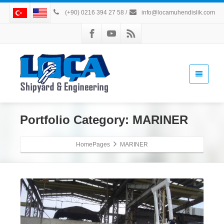
(+90) 0216 394 27 58
/
info@locamuhendislik.com
Portfolio Category:
MARINER
HomePages
MARINER