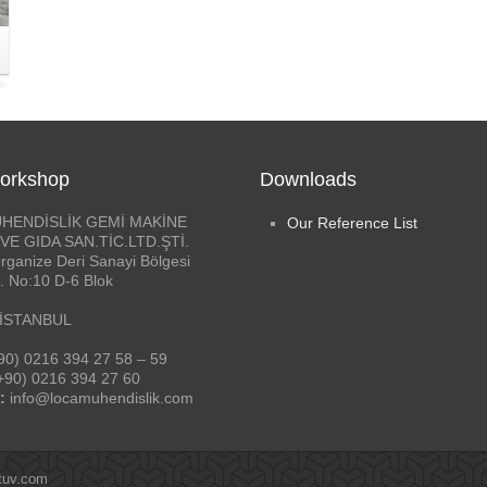
orkshop
Downloads
HENDİSLİK GEMİ MAKİNE
Our Reference List
VE GIDA SAN.TİC.LTD.ŞTİ.
rganize Deri Sanayi Bölgesi
. No:10 D-6 Blok
 İSTANBUL
90) 0216 394 27 58 – 59
+90) 0216 394 27 60
:
info@locamuhendislik.com
tuv.com