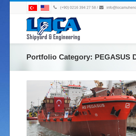
(+90) 0216 394 27 58
/
info@locamuhendi
Portfolio Category:
PEGASUS D