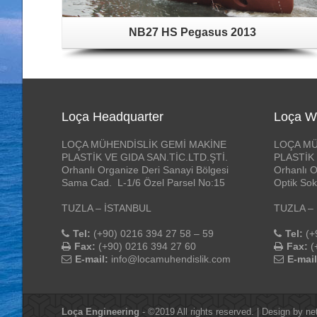
NB27 HS Pegasus 2013
Loça Headquarter
Loça W
LOÇA MÜHENDİSLİK GEMİ MAKİNE
LOÇA MÜ
PLASTİK VE GIDA SAN.TİC.LTD.ŞTİ.
PLASTİK 
Orhanlı Organize Deri Sanayi Bölgesi
Orhanlı O
Sama Cad. L-1/6 Özel Parsel No:15
Optik Sok
TUZLA – İSTANBUL
TUZLA –
Tel:
(+90) 0216 394 27 58 – 59
Tel:
(+
Fax:
(+90) 0216 394 27 60
Fax:
(
E-mail:
info@locamuhendislik.com
E-mail
Loça Engineering
- ©2019 All rights reserved. | Design by
ne