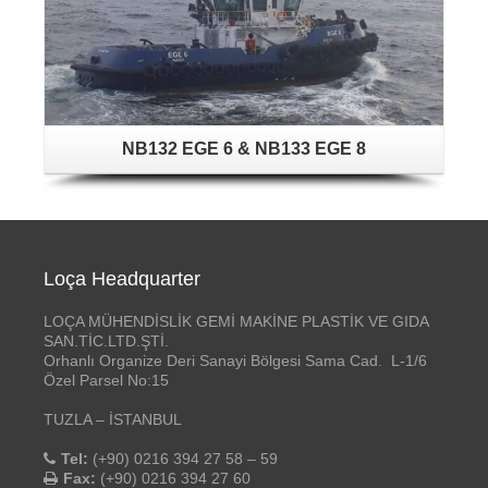
NB132 EGE 6 & NB133 EGE 8
Loça Headquarter
LOÇA MÜHENDİSLİK GEMİ MAKİNE PLASTİK VE GIDA
SAN.TİC.LTD.ŞTİ.
Orhanlı Organize Deri Sanayi Bölgesi Sama Cad. L-1/6
Özel Parsel No:15
TUZLA – İSTANBUL
Tel:
(+90) 0216 394 27 58 – 59
Fax:
(+90) 0216 394 27 60