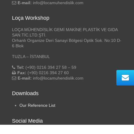
E-mail:
info@locamuhendislik.com
Loça Workshop
LOÇA MÜHENDİSLİK GEMİ MAKİNE PLASTİK VE GIDA
SAN.TİC.LTD.ŞTİ.
Orhanlı Organize Deri Sanayi Bölgesi Optik Sok. No:10 D-
6 Blok
TUZLA – İSTANBUL
Tel:
(+90) 0216 394 27 58 – 59
Fax:
(+90) 0216 394 27 60
E-mail:
info@locamuhendislik.com
Downloads
Our Reference List
Social Media