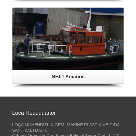
NB01 Amanos
Loça Headquarter
LOÇA MÜHENDİSLİK GEMİ MAKİNE PLASTİK VE GIDA
SAN.TİC.LTD.ŞTİ.
Orhanlı Organize Deri Sanayi Bölgesi Sama Cad. L-1/6