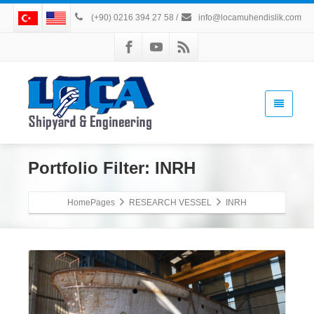
(+90) 0216 394 27 58
/
info@locamuhendislik.com
Portfolio Filter:
INRH
HomePages
RESEARCH VESSEL
INRH