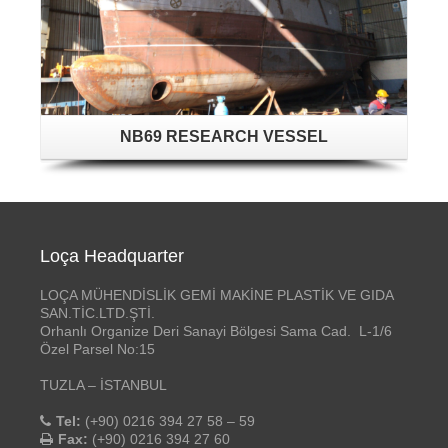
NB69 RESEARCH VESSEL
Loça Headquarter
LOÇA MÜHENDİSLİK GEMİ MAKİNE PLASTİK VE GIDA
SAN.TİC.LTD.ŞTİ.
Orhanlı Organize Deri Sanayi Bölgesi Sama Cad. L-1/6
Özel Parsel No:15
TUZLA – İSTANBUL
Tel:
(+90) 0216 394 27 58 – 59
Fax:
(+90) 0216 394 27 60