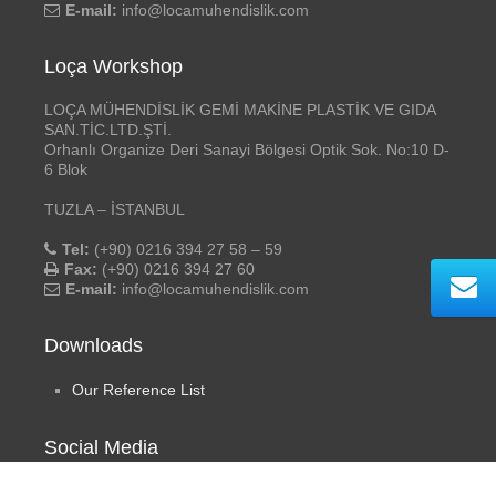
E-mail:
info@locamuhendislik.com
Loça Workshop
LOÇA MÜHENDİSLİK GEMİ MAKİNE PLASTİK VE GIDA
SAN.TİC.LTD.ŞTİ.
Orhanlı Organize Deri Sanayi Bölgesi Optik Sok. No:10 D-
6 Blok
TUZLA – İSTANBUL
Tel:
(+90) 0216 394 27 58 – 59
Fax:
(+90) 0216 394 27 60
E-mail:
info@locamuhendislik.com
Downloads
Our Reference List
Social Media