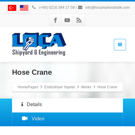
(+90) 0216 394 27 58
/
info@locamuhendislik.com
Hose Crane
HomePages
Endüstriyel Yapılar
Works
Hose Crane
Details
Video