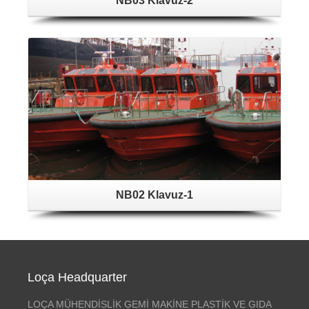
NB03 Klavuz-2
NB02 Klavuz-1
Loça Headquarter
LOÇA MÜHENDİSLİK GEMİ MAKİNE PLASTİK VE GIDA