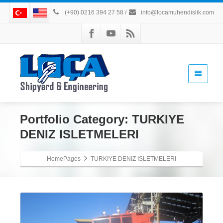
(+90) 0216 394 27 58
/
info@locamuhendislik.com
Portfolio Category:
TURKIYE
DENIZ ISLETMELERI
HomePages
TURKIYE DENIZ ISLETMELERI