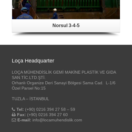
Norsul 3-4-5
Loça Headquarter
LOÇA MÜHENDİSLİK GEMİ MAKİNE PLASTİK VE GIDA
SAN.TİC.LTD.ŞTİ.
Orhanlı Organize Deri Sanayi Bölgesi Sama Cad. L-1/6
Özel Parsel No:15
TUZLA – İSTANBUL
Tel:
(+90) 0216 394 27 58 – 59
Fax:
(+90) 0216 394 27 60
E-mail:
info@locamuhendislik.com