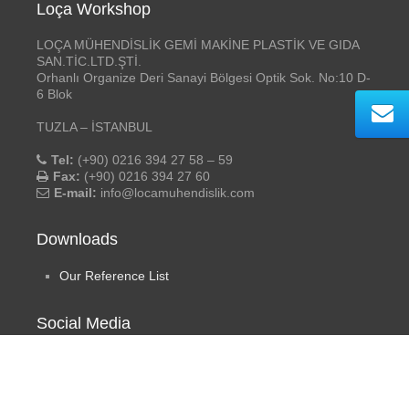
Loça Workshop
LOÇA MÜHENDİSLİK GEMİ MAKİNE PLASTİK VE GIDA
SAN.TİC.LTD.ŞTİ.
Orhanlı Organize Deri Sanayi Bölgesi Optik Sok. No:10 D-
6 Blok
TUZLA – İSTANBUL
Tel:
(+90) 0216 394 27 58 – 59
Fax:
(+90) 0216 394 27 60
E-mail:
info@locamuhendislik.com
Downloads
Our Reference List
Social Media