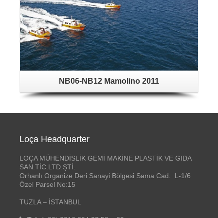
NB06-NB12 Mamolino 2011
Loça Headquarter
LOÇA MÜHENDİSLİK GEMİ MAKİNE PLASTİK VE GIDA
SAN.TİC.LTD.ŞTİ.
Orhanlı Organize Deri Sanayi Bölgesi Sama Cad. L-1/6
Özel Parsel No:15
TUZLA – İSTANBUL