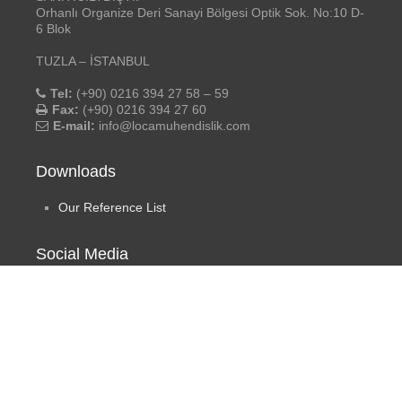
Orhanlı Organize Deri Sanayi Bölgesi Optik Sok. No:10 D-
6 Blok
TUZLA – İSTANBUL
Tel:
(+90) 0216 394 27 58 – 59
Fax:
(+90) 0216 394 27 60
E-mail:
info@locamuhendislik.com
Downloads
Our Reference List
Social Media
Loça Engineering
- ©2019 All rights reserved. | Design by