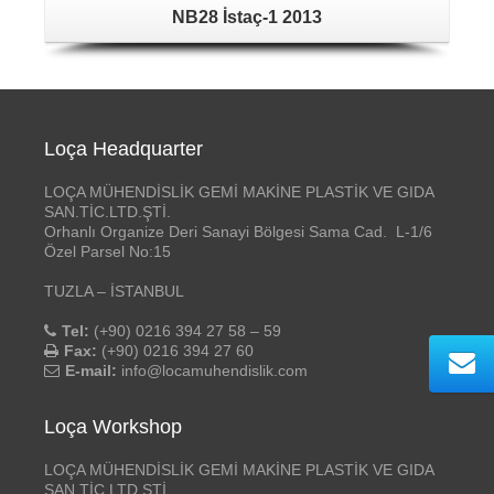
NB28 İstaç-1 2013
Loça Headquarter
LOÇA MÜHENDİSLİK GEMİ MAKİNE PLASTİK VE GIDA
SAN.TİC.LTD.ŞTİ.
Orhanlı Organize Deri Sanayi Bölgesi Sama Cad. L-1/6
Özel Parsel No:15
TUZLA – İSTANBUL
Tel:
(+90) 0216 394 27 58 – 59
Fax:
(+90) 0216 394 27 60
E-mail:
info@locamuhendislik.com
Loça Workshop
LOÇA MÜHENDİSLİK GEMİ MAKİNE PLASTİK VE GIDA
SAN.TİC.LTD.ŞTİ.